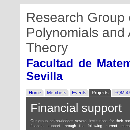
Research Group 
Polynomials and 
Theory
Facultad de Matem
Sevilla
Home
Members
Events
Projects
FQM-4
Financial support
Our group acknowledges several institutions for their part
financial support through the following current resea