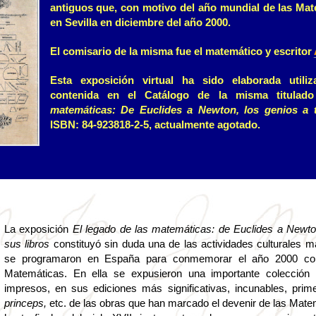
antiguos que, con motivo del año mundial de las Mat
en Sevilla en diciembre del año 2000.
El comisario de la misma fue el matemático y escritor
Esta exposición virtual ha sido elaborada utili
contenida en el Catálogo de la misma titula
matemáticas: De Euclides a Newton, los genios a t
ISBN: 84-923818-2-5, actualmente agotado.
La exposición
El legado de las matemáticas: de Euclides a Newt
sus libros
constituyó sin duda una de las actividades culturales 
se programaron en España para conmemorar el año 2000 co
Matemáticas. En ella se expusieron una importante colección 
impresos, en sus ediciones más significativas, incunables, prim
princeps,
etc. de las obras que han marcado el devenir de las Mate