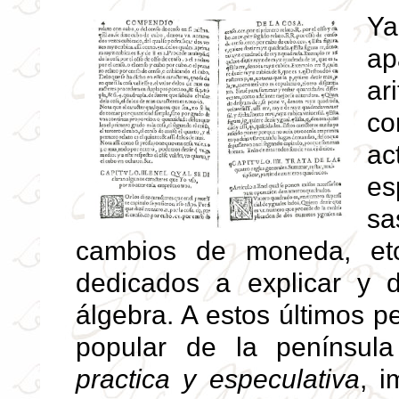
Ya
ap
ar
c
ac
es
sa
cambios de moneda, etc
dedicados a explicar y d
álgebra. A estos últimos p
popular de la penínsul
practica y especulativa
, 