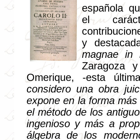
española q
el cará
contribucion
y destacad
magnae in 
Zaragoza 
Omerique, -esta últi
considero una obra juic
expone en la forma más s
el método de los antigu
ingenioso y más a prop
álgebra de los modern