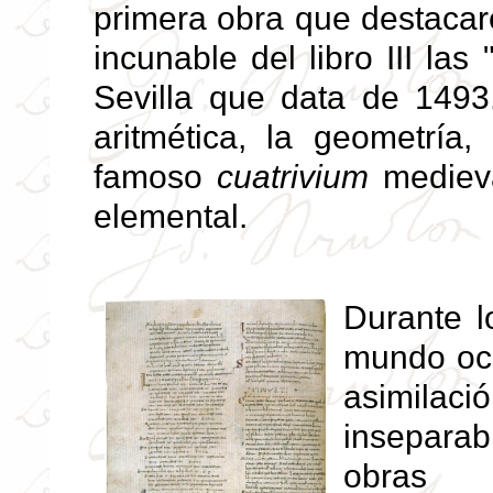
primera obra que destacar
incunable del libro III la
Sevilla que data de 1493.
aritmética, la geometría,
famoso
cuatrivium
medieva
elemental.
Durante l
mundo occ
asimilac
inseparab
obras 