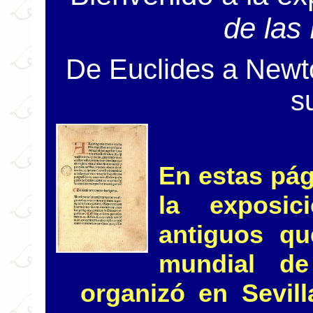
de las
De Euclides a Newto
s
En estas pág
la exposic
antiguos qu
mundial de
organizó en Sevil