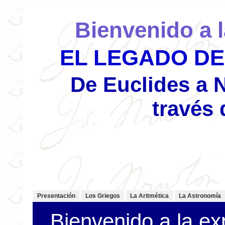
Bienvenido a l
EL LEGADO DE
De Euclides a 
través 
Presentación
Los Griegos
La Aritmética
La Astronomía
Bienvenido a la ex