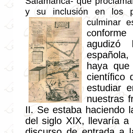
Salamanca- que proclamaro
y su inclusión en los p
culminar e
onforme
c
agudizó 
española,
haya que 
científico
estudiar 
nuestras f
II. Se estaba haciendo la
del siglo XIX, llevaría
discurso de entrada a 